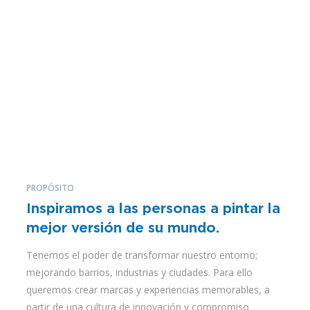
de 80 años de experiencia liderando el mercado de
pinturas, productos químicos y adhesivos en el
Perú. Además, estamos presentes en Chile y
Ecuador como parte de nuestra estrategia de
expansión regional.
Participamos en 14 unidades de negocio a fin de diversificar
y cubrir todas las necesidades del mercado.
PROPÓSITO
Inspiramos a las personas a pintar la
mejor versión de su mundo.
Tenemos el poder de transformar nuestro entorno;
mejorando barrios, industrias y ciudades. Para ello
queremos crear marcas y experiencias memorables, a
partir de una cultura de innovación y compromiso