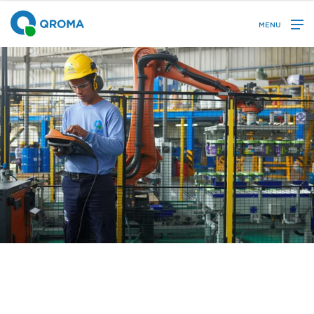
MENU
Nosotros
Qroma
, empresa del Grupo Breca cuenta con más