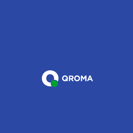
Muebles blancos:
Los muebles blancos son de nuestros preferidos al momento
de decorar una casa, al combinarlos de la manera correcta
pueden darle un acabado muy clásico y sofisticado a nuestro
hogar. Imagina las paredes de la sala en un tono rojo terra y
muebles blancos, así crearemos un espacio cálido y acogedor
sin dejar de lado lo elegante y moderno. Recuerda que en este
caso tus aliados serán los colores cálidos como: amarillo,
anaranjado y rojizo.