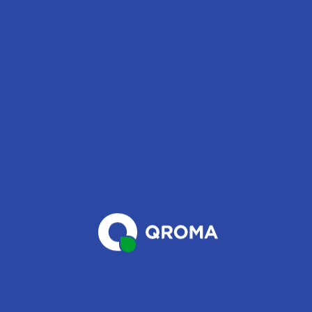
– Después, un asesor te contestará y atenderá tu pedido.
Podrás realizar consultas acerca de la disponibilidad de nuestros
productos mediante el catálogo por WhatsApp.
– Ahora, realizarás tu pedido. Recibirás un link para poder
realizar el pago mediante la forma que mejor te acomode.
Nuestro costo de envío es de S/.5 y no hay un monto mínino de
pedido.
– Por último, recibirás tu pedido dentro de las siguientes 72
horas desde la notificación de la ejecución de tu pedido.